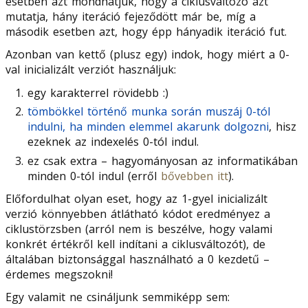
esetben azt mondhatjuk, hogy a ciklusváltozó azt
mutatja, hány iteráció fejeződött már be, míg a
második esetben azt, hogy épp hányadik iteráció fut.
Azonban van kettő (plusz egy) indok, hogy miért a 0-
val inicializált verziót használjuk:
egy karakterrel rövidebb :)
tömbökkel történő munka során muszáj 0-tól
indulni, ha minden elemmel akarunk dolgozni
, hisz
ezeknek az indexelés 0-tól indul.
ez csak extra – hagyományosan az informatikában
minden 0-tól indul (erről
bővebben itt
).
Előfordulhat olyan eset, hogy az 1-gyel inicializált
verzió könnyebben átlátható kódot eredményez a
ciklustörzsben (arról nem is beszélve, hogy valami
konkrét értékről kell indítani a ciklusváltozót), de
általában biztonsággal használható a 0 kezdetű –
érdemes megszokni!
Egy valamit ne csináljunk semmiképp sem: