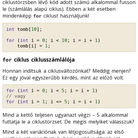
ciklustörzsben lévő kód adott számú alkalommal fusson
le (számlálás alapú ciklus). Ebben a két esetben
mindenképp
ciklust használjunk!
for
int
tomb[
10
];
for
(
int
i = 
0
; i < 
10
; i = i + 
1
)
tomb[i] = 
1
;
ciklus ciklusszámlálója
for
Honnan indítsuk a ciklusváltozónkat? Meddig menjen?
Ez egy jóval egyszerűbb kérdés, mint az előző volt.
for
(
int
i = 
0
; i < 
5
; i = i + 
1
)
// vagy
for
(
int
i = 
1
; i <= 
5
; i = i + 
1
)
Mind a kettő teljesen ugyanazt végzi – 5 alkalommal
futtatja le a ciklustörzset. De mégis melyiket válasszuk?
Mind a két variációnak van létjogosultsága: az első