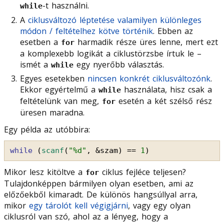
-t használni.
while
A
ciklusváltozó léptetése valamilyen különleges
módon / feltételhez kötve történik
. Ebben az
esetben a
harmadik része üres lenne, mert ezt
for
a komplexebb logikát a ciklustörzsbe írtuk le –
ismét a
egy nyerőbb választás.
while
Egyes esetekben
nincsen konkrét ciklusváltozónk
.
Ekkor egyértelmű a
használata, hisz csak a
while
feltételünk van meg,
esetén a két szélső rész
for
üresen maradna.
Egy példa az utóbbira:
while
(
scanf
(
"%d"
, &szam) == 
1
)
Mikor lesz kitöltve a
ciklus fejléce teljesen?
for
Tulajdonképpen bármilyen olyan esetben, ami az
előzőekből kimaradt. De különös hangsúllyal arra,
mikor
egy tárolót kell végigjárni
, vagy egy olyan
ciklusról van szó, ahol az a lényeg, hogy a