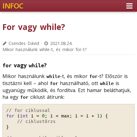
INFOC
For vagy while?
Csendes Dávid ·
2021.08.24.
Mikor használunk while-t, és mikor for-t?
vagy
?
for
while
Mikor használunk
-t, és mikor
-t? Először is
while
for
tisztázni kell – ahol
használható, ott
is
for
while
ugyanúgy működik, és fordítva. Ezt hamar beláthatjuk,
ha egy
ciklust átírunk:
for
// for ciklussal
for
(
int
i = 
0
; i < max; i = i + 
1
) {
// ciklustörzs
}