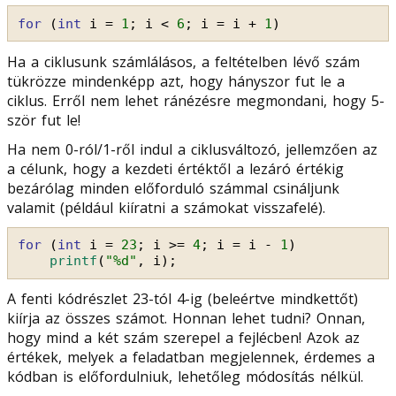
for
(
int
i = 
1
; i < 
6
; i = i + 
1
)
Ha a ciklusunk számlálásos, a feltételben lévő szám
tükrözze mindenképp azt, hogy hányszor fut le a
ciklus. Erről nem lehet ránézésre megmondani, hogy 5-
ször fut le!
Ha nem 0-ról/1-ről indul a ciklusváltozó, jellemzően az
a célunk, hogy a kezdeti értéktől a lezáró értékig
bezárólag minden előforduló számmal csináljunk
valamit (például kiíratni a számokat visszafelé).
for
(
int
i = 
23
; i >= 
4
; i = i - 
1
)
printf
(
"%d"
, i);
A fenti kódrészlet 23-tól 4-ig (beleértve mindkettőt)
kiírja az összes számot. Honnan lehet tudni? Onnan,
hogy mind a két szám szerepel a fejlécben! Azok az
értékek, melyek a feladatban megjelennek, érdemes a
kódban is előfordulniuk, lehetőleg módosítás nélkül.