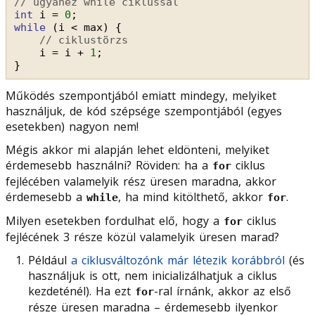
// ugyanez while ciklussal
int
i = 
0
;
while
(i < max) {
// ciklustörzs
i = i + 
1
;
}
Működés szempontjából emiatt mindegy, melyiket
használjuk, de kód szépsége szempontjából (egyes
esetekben) nagyon nem!
Mégis akkor mi alapján lehet eldönteni, melyiket
érdemesebb használni? Röviden: ha a
ciklus
for
fejlécében valamelyik rész üresen maradna, akkor
érdemesebb a
, ha mind kitölthető, akkor
.
while
for
Milyen esetekben fordulhat elő, hogy a
ciklus
for
fejlécének 3 része közül valamelyik üresen marad?
Például
a ciklusváltozónk már létezik korábbról
(és
használjuk is ott, nem inicializálhatjuk a ciklus
kezdeténél). Ha ezt
-ral írnánk, akkor az első
for
része üresen maradna – érdemesebb ilyenkor