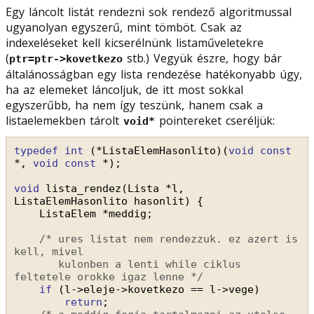
Egy láncolt listát rendezni sok rendező algoritmussal
ugyanolyan egyszerű, mint tömböt. Csak az
indexeléseket kell kicserélnünk listaműveletekre
(
stb.) Vegyük észre, hogy bár
ptr=ptr->kovetkezo
általánosságban egy lista rendezése hatékonyabb úgy,
ha az elemeket láncoljuk, de itt most sokkal
egyszerűbb, ha nem így teszünk, hanem csak a
listaelemekben tárolt
pointereket cseréljük:
void*
typedef
int
(*ListaElemHasonlito)(
void
const
*, 
void
const
*);
void
lista_rendez(Lista *l, 
ListaElemHasonlito hasonlit) {
ListaElem *meddig;
/* ures listat nem rendezzuk. ez azert is 
kell, mivel
kulonben a lenti while ciklus 
feltetele orokke igaz lenne */
if
(l->eleje->kovetkezo == l->vege)
return
;