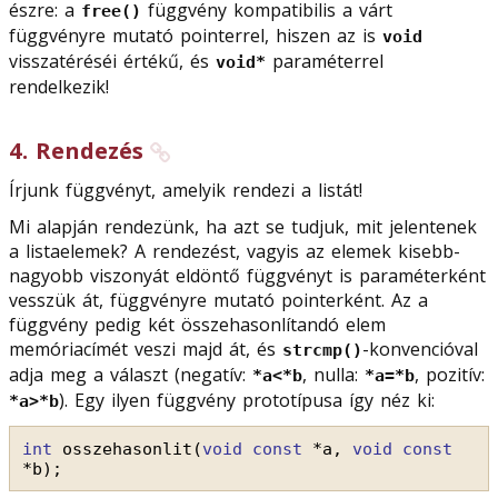
észre: a
függvény kompatibilis a várt
free()
függvényre mutató pointerrel, hiszen az is
void
visszatéréséi értékű, és
paraméterrel
void*
rendelkezik!
4
.
Rendezés
Írjunk függvényt, amelyik rendezi a listát!
Mi alapján rendezünk, ha azt se tudjuk, mit jelentenek
a listaelemek? A rendezést, vagyis az elemek kisebb-
nagyobb viszonyát eldöntő függvényt is paraméterként
vesszük át, függvényre mutató pointerként. Az a
függvény pedig két összehasonlítandó elem
memóriacímét veszi majd át, és
-konvencióval
strcmp()
adja meg a választ (negatív:
, nulla:
, pozitív:
*a<*b
*a=*b
). Egy ilyen függvény prototípusa így néz ki:
*a>*b
int
osszehasonlit(
void
const
*a, 
void
const
*b);