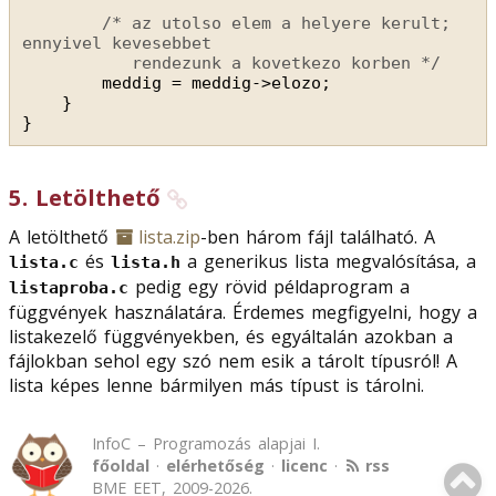
/* az utolso elem a helyere kerult; 
ennyivel kevesebbet
rendezunk a kovetkezo korben */
meddig = meddig->elozo;
}
}
5
.
Letölthető
A letölthető
lista.zip
-ben három fájl található. A
és
a generikus lista megvalósítása, a
lista.c
lista.h
pedig egy rövid példaprogram a
listaproba.c
függvények használatára. Érdemes megfigyelni, hogy a
listakezelő függvényekben, és egyáltalán azokban a
fájlokban sehol egy szó nem esik a tárolt típusról! A
lista képes lenne bármilyen más típust is tárolni.
InfoC – Programozás alapjai I.
főoldal
·
elérhetőség
·
licenc
·
rss
BME EET, 2009-2026.