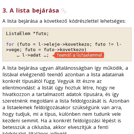
3
.
A lista bejárása
A lista bejárása a következő kódrészlettel lehetséges:
ListaElem *futo;
for
(futo = l->eleje->kovetkezo; futo != l-
>vege; futo = futo->kovetkezo)
teendő a listaelemmel
… l->adat …; 
A lista bejárása ugyan általánosságban így működik, a
listával elvégzendő teendő azonban a lista adatainak
konkrét típusától függ. Vegyük itt észre az
ellentmondást: a listát úgy hoztuk létre, hogy ne
hivatkozzon a tartalmazott adatok típusára, és így
szeretnénk megoldani a lista feldolgozását is. Azonban
a listaelemek feldolgozásakor szükségünk van arra,
hogy tudjuk, mi a típus, különben nem tudunk vele
kezdeni semmit. Ha a konkrét feldolgozási lépést is
betesszük a ciklusba, akkor elveszítjük a fenti
kódrészlet általános jellegét.