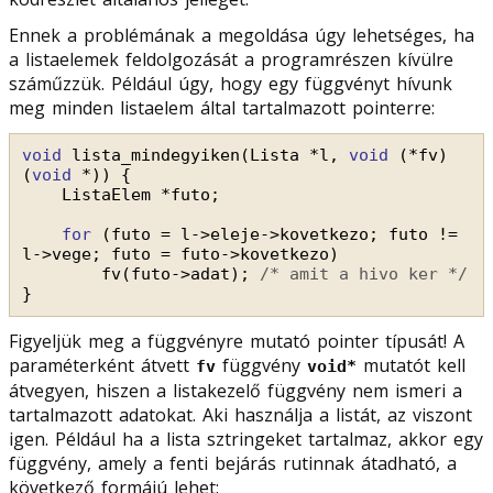
Ennek a problémának a megoldása úgy lehetséges, ha
a listaelemek feldolgozását a programrészen kívülre
száműzzük. Például úgy, hogy egy függvényt hívunk
meg minden listaelem által tartalmazott pointerre:
void
lista_mindegyiken(Lista *l, 
void
(*fv)
(
void
*)) {
ListaElem *futo;
for
(futo = l->eleje->kovetkezo; futo != 
l->vege; futo = futo->kovetkezo)
fv(futo->adat); 
/* amit a hivo ker */
}
Figyeljük meg a függvényre mutató pointer típusát! A
paraméterként átvett
függvény
mutatót kell
fv
void*
átvegyen, hiszen a listakezelő függvény nem ismeri a
tartalmazott adatokat. Aki használja a listát, az viszont
igen. Például ha a lista sztringeket tartalmaz, akkor egy
függvény, amely a fenti bejárás rutinnak átadható, a
következő formájú lehet: