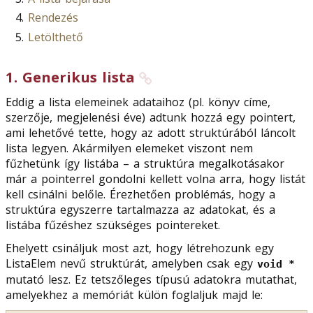
Rendezés
Letölthető
1
.
Generikus lista
Eddig a lista elemeinek adataihoz (pl. könyv címe,
szerzője, megjelenési éve) adtunk hozzá egy pointert,
ami lehetővé tette, hogy az adott struktúrából láncolt
lista legyen. Akármilyen elemeket viszont nem
fűzhetünk így listába – a struktúra megalkotásakor
már a pointerrel gondolni kellett volna arra, hogy listát
kell csinálni belőle. Érezhetően problémás, hogy a
struktúra egyszerre tartalmazza az adatokat, és a
listába fűzéshez szükséges pointereket.
Ehelyett csináljuk most azt, hogy létrehozunk egy
ListaElem nevű struktúrát, amelyben csak egy
void *
mutató lesz. Ez tetszőleges típusú adatokra mutathat,
amelyekhez a memóriát külön foglaljuk majd le: