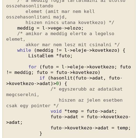
/* a meddig fogja tartalmazni az utolso 
osszehasonlitando
elemet (amit mar nem kell 
osszehasonlitani majd,
hiszen nincs utana kovetkezo) */
meddig = l->vege->elozo;
/* amikor a meddig elerte a legelso 
elemet,
akkor mar nem lesz mit csinalni */
while
(meddig != l->eleje->kovetkezo) {
ListaElem *futo;
for
(futo = l->eleje->kovetkezo; futo 
!= meddig; futo = futo->kovetkezo)
if
(hasonlit(futo->adat, futo-
>kovetkezo->adat)>
0
) {
/* egyszerubb az adataikat 
megcserelni,
hiszen az jelen esetben 
csak egy pointer */
void
*temp = futo->adat;
futo->adat = futo->kovetkezo-
>adat;
futo->kovetkezo->adat = temp;
}