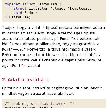
typedef
struct
ListaElem {
struct
ListaElem *elozo, *kovetkezo;
void
*adat;
} ListaElem;
Tudjuk, hogy a
típusú mutató bármilyen adatra
void *
mutathat. Ez azt jelenti, hogy a tetszőleges típusú
adatunkra mutató pointert, pl.
-ot betehetjük
Pont *
ide. Sajnos abban a pillanatban, hogy megtörténik a
konverzió, a típusinformáció elveszik.
Pont*→void*
Ezért amikor az adatot kiolvassuk a láncolt listából, a
pointert vissza kell alakítanunk a saját típusunkra, pl.
egy
cast-tal.
(Pont*)
2
.
Adat a listába
Építsünk a fenti struktúra segítségével duplán láncolt,
mindkét végén strázsát használó listát:
/* ezek meg strazsak lesznek  */
typedef
struct
Lista {