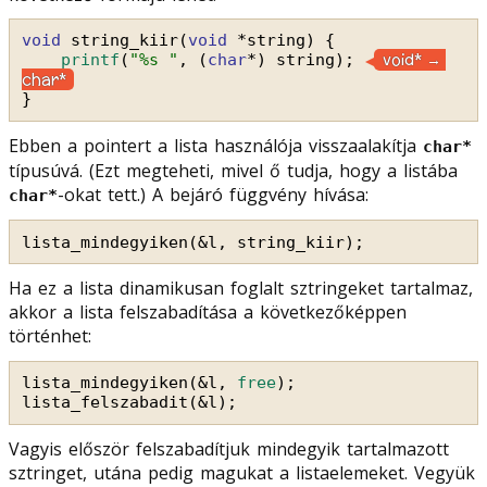
void
string_kiir(
void
*string) {
void* → 
printf
(
"%s "
, (
char
*) string); 
char*
}
Ebben a pointert a lista használója visszaalakítja
char*
típusúvá. (Ezt megteheti, mivel ő tudja, hogy a listába
-okat tett.) A bejáró függvény hívása:
char*
lista_mindegyiken(&l, string_kiir);
Ha ez a lista dinamikusan foglalt sztringeket tartalmaz,
akkor a lista felszabadítása a következőképpen
történhet:
lista_mindegyiken(&l, 
free
);
lista_felszabadit(&l);
Vagyis először felszabadítjuk mindegyik tartalmazott
sztringet, utána pedig magukat a listaelemeket. Vegyük