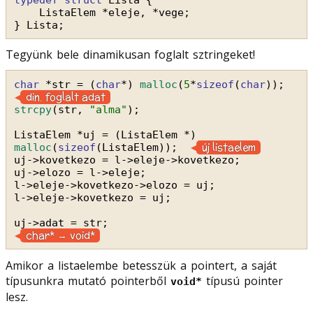
ListaElem *eleje, *vege;
} Lista;
Tegyünk bele dinamikusan foglalt sztringeket!
char
*str = (
char
*) 
malloc
(
5
*
sizeof
(
char
));  
din. foglalt adat
strcpy
(str, 
"alma"
);
ListaElem *uj = (ListaElem *) 
új listaelem
malloc
(
sizeof
(ListaElem));  
uj->kovetkezo = l->eleje->kovetkezo;
uj->elozo = l->eleje;
l->eleje->kovetkezo->elozo = uj;
l->eleje->kovetkezo = uj;
uj->adat = str;                                
char* → void*
Amikor a listaelembe betesszük a pointert, a saját
típusunkra mutató pointerből
típusú pointer
void*
lesz.