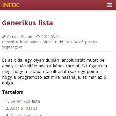
INFOC
Generikus lista
Czirkos Zoltán ·
2021.08.24.
Generikus lista: bármit tárolni tudó lista, void* pointer
segítségével.
Ez az oldal egy olyan duplán láncolt listát mutat be,
amelyik bármiféle adatot képes tárolni. Ezt úgy oldja
meg, hogy a listában tárolt adat csak egy pointer –
hogy a programozó azt mire használja, az már az ő
dolga.
Tartalom
Generikus lista
Adat a listába
A lista bejárása