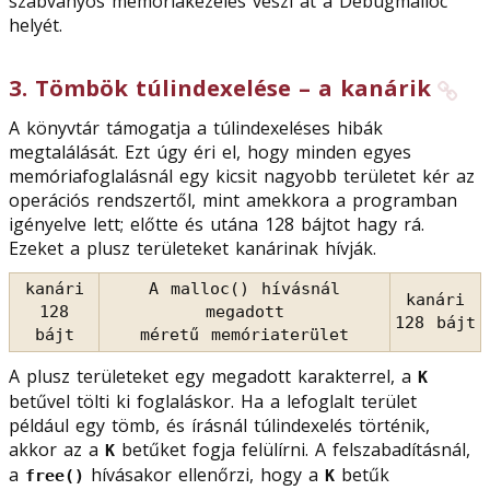
szabványos memóriakezelés veszi át a Debugmalloc
helyét.
3
.
Tömbök túlindexelése – a kanárik
A könyvtár támogatja a túlindexeléses hibák
megtalálását. Ezt úgy éri el, hogy minden egyes
memóriafoglalásnál egy kicsit nagyobb területet kér az
operációs rendszertől, mint amekkora a programban
igényelve lett; előtte és utána 128 bájtot hagy rá.
Ezeket a plusz területeket kanárinak hívják.
kanári
A malloc() hívásnál
kanári
128
megadott
128 bájt
bájt
méretű memóriaterület
A plusz területeket egy megadott karakterrel, a
K
betűvel tölti ki foglaláskor. Ha a lefoglalt terület
például egy tömb, és írásnál túlindexelés történik,
akkor az a
betűket fogja felülírni. A felszabadításnál,
K
a
hívásakor ellenőrzi, hogy a
betűk
free()
K