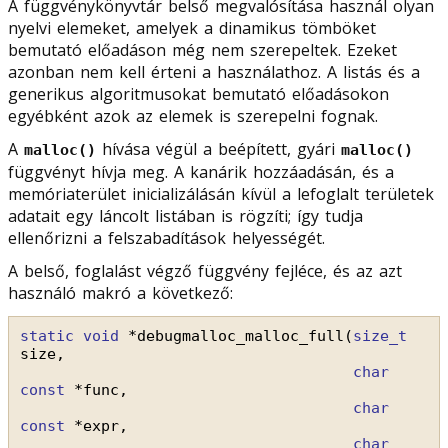
A függvénykönyvtár belső megvalósítása használ olyan
nyelvi elemeket, amelyek a dinamikus tömböket
bemutató előadáson még nem szerepeltek. Ezeket
azonban nem kell érteni a használathoz. A listás és a
generikus algoritmusokat bemutató előadásokon
egyébként azok az elemek is szerepelni fognak.
A
hívása végül a beépített, gyári
malloc()
malloc()
függvényt hívja meg. A kanárik hozzáadásán, és a
memóriaterület inicializálásán kívül a lefoglalt területek
adatait egy láncolt listában is rögzíti; így tudja
ellenőrizni a felszabadítások helyességét.
A belső, foglalást végző függvény fejléce, és az azt
használó makró a következő:
static
void
*debugmalloc_malloc_full(
size_t
size,
char
const
*func,
char
const
*expr,
char