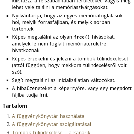
kilistázza a felszabadítatlan területeket. Vagyis meg
lehet vele találni a memóriaszivárgásokat.
Nyilvántartja, hogy az egyes memóriafoglalások
hol, melyik forrásfájlban, és melyik sorban
történtek.
Képes megtalálni az olyan
hívásokat,
free()
amelyek le nem foglalt memóriaterületre
hivatkoznak.
Képes érzékelni és jelezni a tömbök túlindexelését
(attól függően, hogy mekkora túlindexelésről volt
szó).
Segít megtalálni az inicializálatlan változókat.
A hibaüzeneteket a képernyőre, vagy egy megadott
fájlba tudja írni.
Tartalom
A függvénykönyvtár használata
A függvénykönyvtár szolgáltatásai
Tömbök túlindexelése – a kanárik