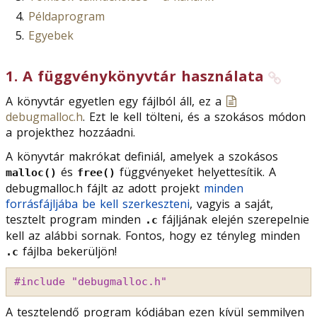
Példaprogram
Egyebek
1
.
A függvénykönyvtár használata
A könyvtár egyetlen egy fájlból áll, ez a
debugmalloc.h
. Ezt le kell tölteni, és a szokásos módon
a projekthez hozzáadni.
A könyvtár makrókat definiál, amelyek a szokásos
és
függvényeket helyettesítik. A
malloc()
free()
debugmalloc.h fájlt az adott projekt
minden
forrásfájljába be kell szerkeszteni
, vagyis a saját,
tesztelt program minden
fájljának elején szerepelnie
.c
kell az alábbi sornak. Fontos, hogy ez tényleg minden
fájlba bekerüljön!
.c
#include "debugmalloc.h"
A tesztelendő program kódjában ezen kívül semmilyen