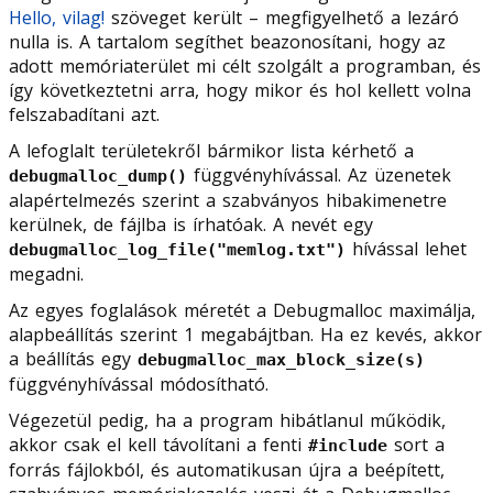
Hello, vilag!
szöveget került – megfigyelhető a lezáró
nulla is. A tartalom segíthet beazonosítani, hogy az
adott memóriaterület mi célt szolgált a programban, és
így következtetni arra, hogy mikor és hol kellett volna
felszabadítani azt.
A lefoglalt területekről bármikor lista kérhető a
függvényhívással. Az üzenetek
debugmalloc_dump()
alapértelmezés szerint a szabványos hibakimenetre
kerülnek, de fájlba is írhatóak. A nevét egy
hívással lehet
debugmalloc_log_file("memlog.txt")
megadni.
Az egyes foglalások méretét a Debugmalloc maximálja,
alapbeállítás szerint 1 megabájtban. Ha ez kevés, akkor
a beállítás egy
debugmalloc_max_block_size(s)
függvényhívással módosítható.
Végezetül pedig, ha a program hibátlanul működik,
akkor csak el kell távolítani a fenti
sort a
#include
forrás fájlokból, és automatikusan újra a beépített,