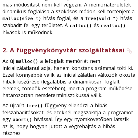
más módosítást nem kell végezni. A memóriaterületek
dinamikus foglalása a szokásos módon kell történjen: a
hívás foglal, és a
hívás
malloc(size_t)
free(void *)
szabadít fel egy területet. A
és
calloc()
realloc()
hívások is működnek.
2
.
A függvénykönyvtár szolgáltatásai
Az új
a lefoglalt memóriát nem
malloc()
inicializálatlanul adja, hanem konstans számmal tölti ki.
Ezzel könnyebbé válik az inicializálatlan változók okozta
hibák kiszűrése (legalábbis a dinamikusan foglalt
elemek, tömbök esetében), mert a program működése
határozottan nemdeterminisztikussá válik.
Az újraírt
függvény ellenőrzi a hibás
free()
felszabadításokat, és ezeknél megszakítja a programot
egy
hívással. Így egy nyomkövetőben látszik
abort()
az is, hogy hogyan jutott a végrehajtás a hibás
részhez.