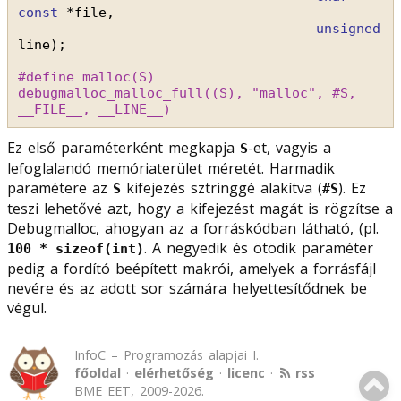
const
*file,
unsigned
line);
#define malloc(S) 
debugmalloc_malloc_full((S), "malloc", #S, 
__FILE__, __LINE__)
Ez első paraméterként megkapja
-et, vagyis a
S
lefoglalandó memóriaterület méretét. Harmadik
paramétere az
kifejezés sztringgé alakítva (
). Ez
S
#S
teszi lehetővé azt, hogy a kifejezést magát is rögzítse a
Debugmalloc, ahogyan az a forráskódban látható, (pl.
. A negyedik és ötödik paraméter
100 * sizeof(int)
pedig a fordító beépített makrói, amelyek a forrásfájl
nevére és az adott sor számára helyettesítődnek be
végül.
InfoC – Programozás alapjai I.
főoldal
·
elérhetőség
·
licenc
·
rss
BME EET, 2009-2026.