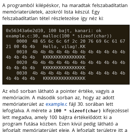
A programból kilépéskor, ha maradtak felszabadítatlan
memóriaterületek, azokról lista készül. Egy
felszabadítatlan tétel részletezése így néz ki:
0x56343a6e2d10, 100 bajt, kanari: ok

example.c:30, malloc(100 * sizeof(char))

    0000  48 65 6c 6c 6f 2c 20 76 69 6c 61 67 
21 00 4b 4b   Hello, vilag!.KK

    0010  4b 4b 4b 4b 4b 4b 4b 4b 4b 4b 4b 4b 
4b 4b 4b 4b   KKKKKKKKKKKKKKKK

    0020  4b 4b 4b 4b 4b 4b 4b 4b 4b 4b 4b 4b 
4b 4b 4b 4b   KKKKKKKKKKKKKKKK

    0030  4b 4b 4b 4b 4b 4b 4b 4b 4b 4b 4b 4b 
Az első sorban látható a pointer értéke, vagyis a
memóriacím. A második sorban az, hogy az adott
memóriaterület az
example.c
fájl 30. sorában lett
lefoglalva. A mérete a
kifejezéssel
100 * sizeof(char)
lett megadva, amely 100 bájtra értékelődött ki a
program futása közben. Ezen kívül pedig látható a
lefoglalt memóriaterület eleje. A lefoglalt területre itt a