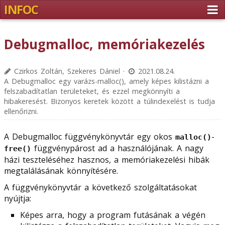
INFOC
Debugmalloc, memóriakezelés
Czirkos Zoltán, Szekeres Dániel ·
2021.08.24.
A Debugmalloc egy varázs-malloc(), amely képes kilistázni a
felszabadítatlan területeket, és ezzel megkönnyíti a
hibakeresést. Bizonyos keretek között a túlindexelést is tudja
ellenőrizni.
A Debugmalloc függvénykönyvtár egy okos
-
malloc()
függvénypárost ad a használójának. A nagy
free()
házi teszteléséhez hasznos, a memóriakezelési hibák
megtalálásának könnyítésére.
A függvénykönyvtár a következő szolgáltatásokat
nyújtja:
Képes arra, hogy a program futásának a végén