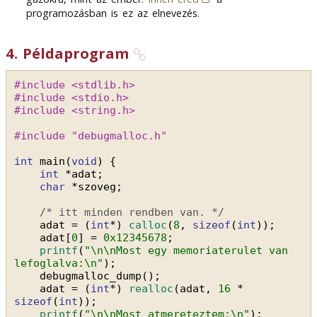
programozásban is ez az elnevezés.
4
.
Példaprogram
#include <stdlib.h>
#include <stdio.h>
#include <string.h>
#include "debugmalloc.h"
int
main(
void
) {
int
*adat;
char
*szoveg;
/* itt minden rendben van. */
adat = (
int
*) 
calloc
(
8
, 
sizeof
(
int
));
adat[
0
] = 
0x12345678
;
printf
(
"\n\nMost egy memoriaterulet van 
lefoglalva:\n"
);
debugmalloc_dump();
adat = (
int
*) 
realloc
(adat, 
16
* 
sizeof
(
int
));
printf
(
"\n\nMost atmereteztem:\n"
);