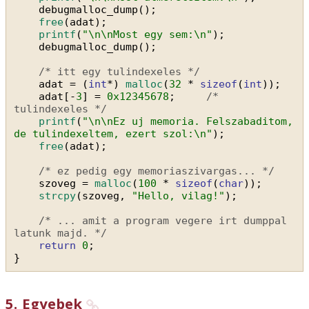
debugmalloc_dump();
free
(adat);
printf
(
"\n\nMost egy sem:\n"
);
debugmalloc_dump();
/* itt egy tulindexeles */
adat = (
int
*) 
malloc
(
32
* 
sizeof
(
int
));
adat[-
3
] = 
0x12345678
;     
/* 
tulindexeles */
printf
(
"\n\nEz uj memoria. Felszabaditom, 
de tulindexeltem, ezert szol:\n"
);
free
(adat);
/* ez pedig egy memoriaszivargas... */
szoveg = 
malloc
(
100
* 
sizeof
(
char
));
strcpy
(szoveg, 
"Hello, vilag!"
);
/* ... amit a program vegere irt dumppal 
latunk majd. */
return
0
;
}
5
.
Egyebek