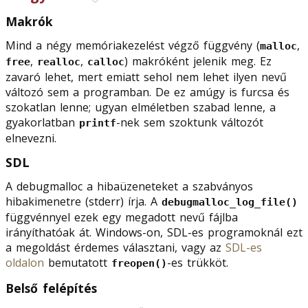
Makrók
Mind a négy memóriakezelést végző függvény (
,
malloc
,
,
) makróként jelenik meg. Ez
free
realloc
calloc
zavaró lehet, mert emiatt sehol nem lehet ilyen nevű
változó sem a programban. De ez amúgy is furcsa és
szokatlan lenne; ugyan elméletben szabad lenne, a
gyakorlatban
-nek sem szoktunk változót
printf
elnevezni.
SDL
A debugmalloc a hibaüzeneteket a szabványos
hibakimenetre (stderr) írja. A
debugmalloc_log_file()
függvénnyel ezek egy megadott nevű fájlba
irányíthatóak át. Windows-on, SDL-es programoknál ezt
a megoldást érdemes választani, vagy az
SDL-es
oldalon
bemutatott
-es trükköt.
freopen()
Belső felépítés