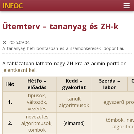
INFOC
Ütemterv – tananyag és ZH-k
2025.09.04.
A tananyag heti bontásban és a számonkérések időpontjai.
A táblázatban látható nagy ZH-kra az admin portálon
jelentkezni kell
.
Hétfő –
Kedd –
Szerda –
C
Hét
előadás
gyakorlat
labor
típusok,
tanult
1.
változók,
egyszerű pr
algoritmusok
vezérlés
nevezetes
tömbök, nev
2.
algoritmusok,
(elmarad)
algoritm
tömbök