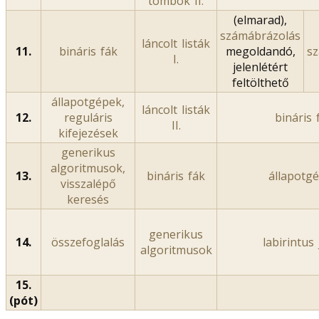
tömbök II.
(elmarad),
számábrázolás
láncolt listák
11.
bináris fák
megoldandó,
s
I.
jelenlétért
feltölthető
állapotgépek,
láncolt listák
12.
reguláris
bináris 
II.
kifejezések
generikus
algoritmusok,
13.
bináris fák
állapotg
visszalépő
keresés
generikus
14.
összefoglalás
labirintus
algoritmusok
15.
(pót)