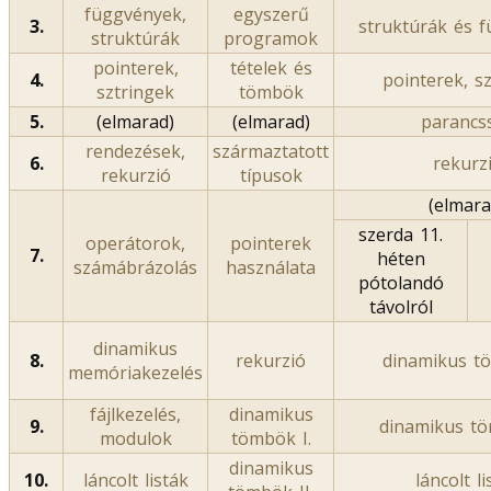
függvények,
egyszerű
3.
struktúrák és 
struktúrák
programok
pointerek,
tételek és
4.
pointerek, s
sztringek
tömbök
5.
(elmarad)
(elmarad)
parancs
rendezések,
származtatott
6.
rekurz
rekurzió
típusok
(elmara
szerda 11.
operátorok,
pointerek
7.
héten
számábrázolás
használata
pótolandó
távolról
dinamikus
8.
rekurzió
dinamikus tö
memóriakezelés
fájlkezelés,
dinamikus
9.
dinamikus tö
modulok
tömbök I.
dinamikus
10.
láncolt listák
láncolt li