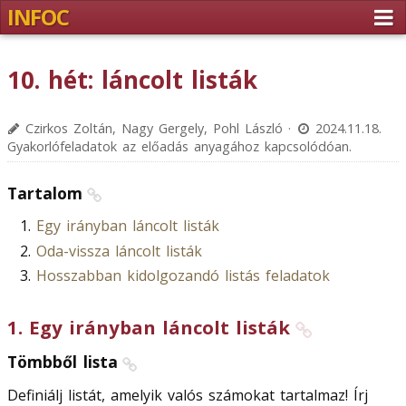
INFOC
10. hét: láncolt listák
Czirkos Zoltán, Nagy Gergely, Pohl László ·
2024.11.18.
Gyakorlófeladatok az előadás anyagához kapcsolódóan.
Tartalom
Egy irányban láncolt listák
Oda-vissza láncolt listák
Hosszabban kidolgozandó listás feladatok
1
.
Egy irányban láncolt listák
Tömbből lista
Definiálj listát, amelyik valós számokat tartalmaz! Írj