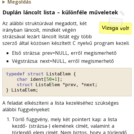
Megoldás
Duplán láncolt lista – különféle műveletek
Az alábbi struktúrával megadott, két
Vizsga volt
irányban láncolt, mindkét végén
strázsával lezárt láncolt listát egy több
szerző által közösen készített C nyelvű program kezeli.
Első strázsa: prev=NULL, erről megismerhető
Végstrázsa: next=NULL, erről megismerhető
typedef
struct
ListaElem {
char
ident[
50
+
1
];
struct
ListaElem *prev, *next;
} ListaElem;
A feladat elkészíteni a lista kezeléséhez szükséges
alábbi függvényeket:
Törlő függvény, mely két pointert kap: a lista
kezdő- (strázsa-) elemének címét, valamint a
törlendő elem címét. Nem biztos, hogy a törlendő