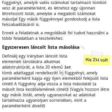
függvényt, amelyik valós számokat tartalmazó tömböt
vesz át paraméterként, és létrehoz egy újonnan
létrehozott listát, amelybe a megadott számokat
másolja! Egy másik függvénnyel gondoskodj a lista
felszabadításáról is.
Ennek a feladatnak a megoldását fel tudod használni a
többi feladatban a teszteléshez.
Egyszeresen láncolt lista másolása
Definiálj egy irányban láncolt lista
Kis ZH volt
elemeinek tárolására alkalmas
adatstruktúrát, a lista 20 elemű
int
tömb adattaggal rendelkezik! Írj függvényt, amely
paraméterként kapja egy ilyen elemekből felépülő lista
címét! A függvény adja vissza a lista másolatát (a
másolt lista kezdőelemének címét)! (Vagyis hozzon létre
egy másik listát, amely ugyanazokat az adatokat
tartalmazza ugyanolyan sorrendben, mint a
paraméterként átvett!)