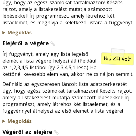
úgy, hogy az egész számokat tartalmazzon! Készíts
rajzot, amely a listakezelést mutatja számozott
lépésekkel! Írj programrészt, amely létrehoz két
listaelemet, és meghívja a keletkező listára a függvényt.
Megoldás
Elejéről a végére
Írj függvényt, amely egy lista legelső
Kis ZH volt
elemét a lista végére helyezi át! (Például
az 1,2,3,4,5 listából így 2,3,4,5,1 lesz.) Ha
kettőnél kevesebb elem van, akkor ne csináljon semmit.
Definiáld az egyszeresen láncolt lista adatszerkezetét
úgy, hogy egész számokat tartalmazzon! Készíts rajzot,
amely a listakezelést mutatja számozott lépésekkel! Írj
programrészt, amely létrehoz két listaelemet, és a
függvénnyel áthelyezi az első elemet a lista végére!
Megoldás
Végéről az elejére