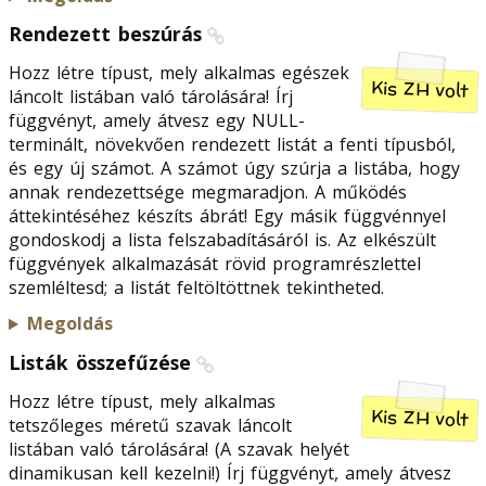
Rendezett beszúrás
Hozz létre típust, mely alkalmas egészek
Kis ZH volt
láncolt listában való tárolására! Írj
függvényt, amely átvesz egy NULL-
terminált, növekvően rendezett listát a fenti típusból,
és egy új számot. A számot úgy szúrja a listába, hogy
annak rendezettsége megmaradjon. A működés
áttekintéséhez készíts ábrát! Egy másik függvénnyel
gondoskodj a lista felszabadításáról is. Az elkészült
függvények alkalmazását rövid programrészlettel
szemléltesd; a listát feltöltöttnek tekintheted.
Megoldás
Listák összefűzése
Hozz létre típust, mely alkalmas
Kis ZH volt
tetszőleges méretű szavak láncolt
listában való tárolására! (A szavak helyét
dinamikusan kell kezelni!) Írj függvényt, amely átvesz