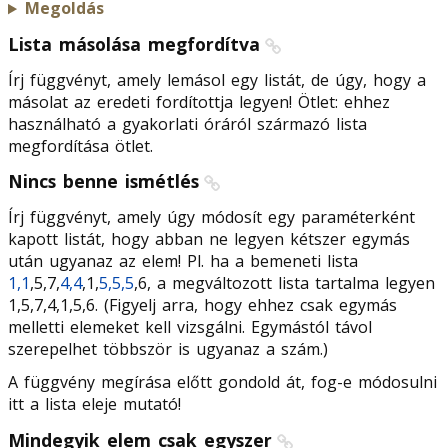
Megoldás
Lista másolása megfordítva
Írj függvényt, amely lemásol egy listát, de úgy, hogy a
másolat az eredeti fordítottja legyen! Ötlet: ehhez
használható a gyakorlati óráról származó lista
megfordítása ötlet.
Nincs benne ismétlés
Írj függvényt, amely úgy módosít egy paraméterként
kapott listát, hogy abban ne legyen kétszer egymás
után ugyanaz az elem! Pl. ha a bemeneti lista
1,1
,5,7,
4,4
,1,
5,5,5
,6, a megváltozott lista tartalma legyen
1,5,7,4,1,5,6. (Figyelj arra, hogy ehhez csak egymás
melletti elemeket kell vizsgálni. Egymástól távol
szerepelhet többször is ugyanaz a szám.)
A függvény megírása előtt gondold át, fog-e módosulni
itt a lista eleje mutató!
Mindegyik elem csak egyszer