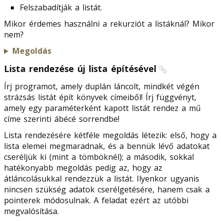
Felszabadítják a listát.
Mikor érdemes használni a rekurziót a listáknál? Mikor
nem?
Megoldás
Lista rendezése új lista építésével
Írj programot, amely duplán láncolt, mindkét végén
strázsás listát épít könyvek címeiből! Írj függvényt,
amely egy paraméterként kapott listát rendez a mű
címe szerinti ábécé sorrendbe!
Lista rendezésére kétféle megoldás létezik: első, hogy a
lista elemei megmaradnak, és a bennük lévő adatokat
cseréljük ki (mint a tömböknél); a második, sokkal
hatékonyabb megoldás pedig az, hogy az
átláncolásukkal rendezzük a listát. Ilyenkor ugyanis
nincsen szükség adatok cserélgetésére, hanem csak a
pointerek módosulnak. A feladat ezért az utóbbi
megvalósítása.