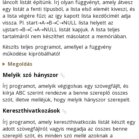
láncolt listát építünk. Írj olyan függvényt, amely átvesz
egy listát a fenti típusból, a lista első elemét kiveszi, és
a lista végére fűzi; az így kapott lista kezdőcímét adja
vissza. Pl. start→A→B→C→NULL lista helyett az
ujstart→B→C→A→NULL listát kapjuk. A lista teljes
tartalmáról nem készíthet másolatot a memóriában.
Készíts teljes programot, amellyel a függvény
működése kipróbálható!
Megoldás
Melyik szó hányszor
Írj programot, amelyik végigolvas egy szövegfájlt, és
kiírja ABC szerint rendezve a benne szereplő összes
szót, illetve melléjük, hogy melyik hányszor szerepelt.
Kereszthivatkozások
Írj programot, amely kereszthivatkozás listát készít egy
adott szövegfájlról; vagyis megadja az összes benne
szereplő szót, és minden szó mellé azoknak a