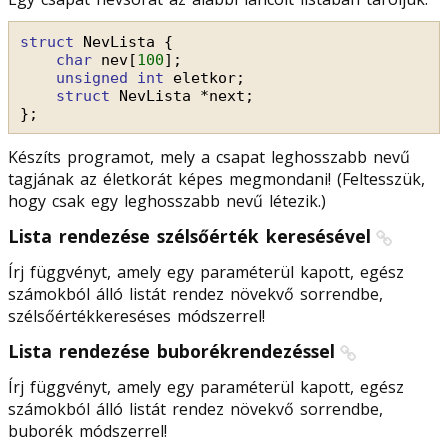
struct
NevLista {
char
nev[
100
];
unsigned
int
eletkor;
struct
NevLista *next;
};
Készíts programot, mely a csapat leghosszabb nevű
tagjának az életkorát képes megmondani! (Feltesszük,
hogy csak egy leghosszabb nevű létezik.)
Lista rendezése szélsőérték keresésével
Írj függvényt, amely egy paraméterül kapott, egész
számokból álló listát rendez növekvő sorrendbe,
szélsőértékkereséses módszerrel!
Lista rendezése buborékrendezéssel
Írj függvényt, amely egy paraméterül kapott, egész
számokból álló listát rendez növekvő sorrendbe,
buborék módszerrel!