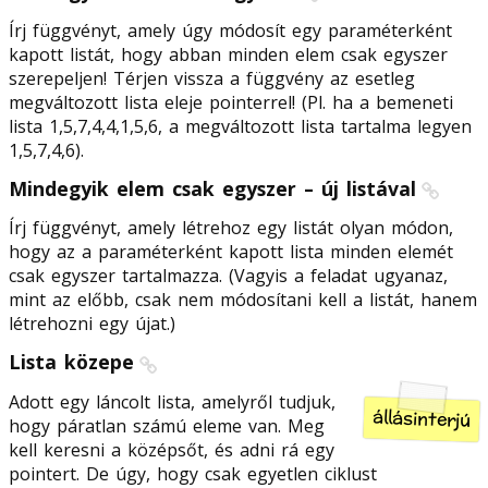
Írj függvényt, amely úgy módosít egy paraméterként
kapott listát, hogy abban minden elem csak egyszer
szerepeljen! Térjen vissza a függvény az esetleg
megváltozott lista eleje pointerrel! (Pl. ha a bemeneti
lista 1,5,7,4,4,1,5,6, a megváltozott lista tartalma legyen
1,5,7,4,6).
Mindegyik elem csak egyszer – új listával
Írj függvényt, amely létrehoz egy listát olyan módon,
hogy az a paraméterként kapott lista minden elemét
csak egyszer tartalmazza. (Vagyis a feladat ugyanaz,
mint az előbb, csak nem módosítani kell a listát, hanem
létrehozni egy újat.)
Lista közepe
Adott egy láncolt lista, amelyről tudjuk,
állásinterjú
hogy páratlan számú eleme van. Meg
kell keresni a középsőt, és adni rá egy
pointert. De úgy, hogy csak egyetlen ciklust