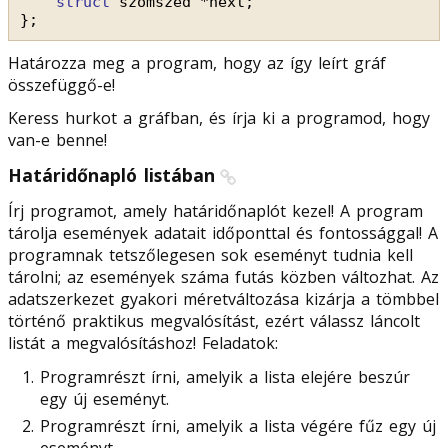
struct
szomszed *next;
};
Határozza meg a program, hogy az így leírt gráf
összefüggő-e!
Keress hurkot a gráfban, és írja ki a programod, hogy
van-e benne!
Határidőnapló listában
Írj programot, amely határidőnaplót kezel! A program
tárolja események adatait időponttal és fontossággal! A
programnak tetszőlegesen sok eseményt tudnia kell
tárolni; az események száma futás közben változhat. Az
adatszerkezet gyakori méretváltozása kizárja a tömbbel
történő praktikus megvalósítást, ezért válassz láncolt
listát a megvalósításhoz! Feladatok:
Programrészt írni, amelyik a lista elejére beszúr
egy új eseményt.
Programrészt írni, amelyik a lista végére fűz egy új