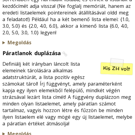
kezdőcímét adja vissza! (Ne foglalj memóriát, hanem az
eredeti listaelemek pointereinek átállításával oldd meg
a feladatot!) Például ha a két bemenő lista elemei: {1.0,
3.0, 5.0} és {2.0, 4.0, 6.0}, akkor a kimenő lista {6.0, 4.0,
2.0, 5.0, 3.0, 1.0} legyen!
Megoldás
Páratlanok duplázása
Definiálj két irányban láncolt lista
Kis ZH volt
elemeinek tárolására alkalmas
adatstruktúrát, a lista pozitív egész
számokat tárol! Írj függvényt, amely paraméterként
kapja egy ilyen elemekből felépülő, mindkét végén
strázsával lezárt lista címét! A függvény duplázzon meg
minden olyan listaelemet, amely páratlan számot
tartalmaz, vagyis hozzon létre és fűzzön be minden
ilyen listaelem elé vagy mögé egy új listaelemet, melybe
a páratlan értéket átmásolja!
Megoldás