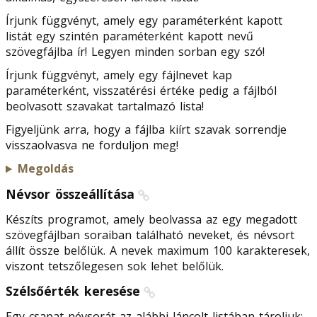
Írjunk függvényt, amely egy paraméterként kapott
listát egy szintén paraméterként kapott nevű
szövegfájlba ír! Legyen minden sorban egy szó!
Írjunk függvényt, amely egy fájlnevet kap
paraméterként, visszatérési értéke pedig a fájlból
beolvasott szavakat tartalmazó lista!
Figyeljünk arra, hogy a fájlba kiírt szavak sorrendje
visszaolvasva ne forduljon meg!
Megoldás
Névsor összeállítása
Készíts programot, amely beolvassa az egy megadott
szövegfájlban soraiban található neveket, és névsort
állít össze belőlük. A nevek maximum 100 karakteresek,
viszont tetszőlegesen sok lehet belőlük.
Szélsőérték keresése
Egy csapat névsorát az alábbi láncolt listában tároljuk: