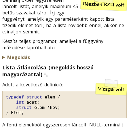
Definiálj C-ben egyszeresen
Részben KZH volt
láncolt listát, amelyik maximum 45
betűs szavakat tárol. Írj egy
függvényt, amelyik egy paraméterként kapott lista
tizedik elemét törli; ha a lista rövidebb ennél, akkor ne
csináljon semmit.
Készíts teljes programot, amellyel a függvény
működése kipróbálható!
Megoldás
Lista átláncolása (megoldás hosszú
magyarázattal)
Adott a következő definíció:
Vizsga volt
typedef
struct
elem {
int
adat;
struct
elem *kov;
} Elem;
A fenti elemekből egyszeresen láncolt, NULL-terminált