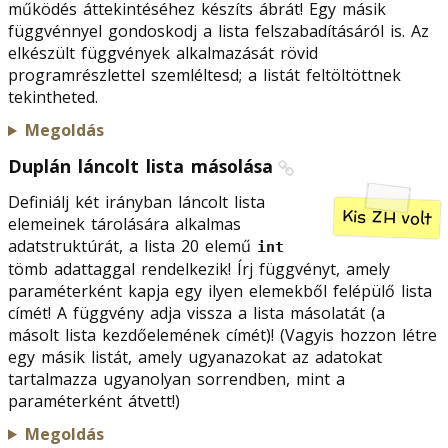
működés áttekintéséhez készíts ábrát! Egy másik
függvénnyel gondoskodj a lista felszabadításáról is. Az
elkészült függvények alkalmazását rövid
programrészlettel szemléltesd; a listát feltöltöttnek
tekintheted.
Megoldás
Duplán láncolt lista másolása
Definiálj két irányban láncolt lista
Kis ZH volt
elemeinek tárolására alkalmas
adatstruktúrát, a lista 20 elemű
int
tömb adattaggal rendelkezik! Írj függvényt, amely
paraméterként kapja egy ilyen elemekből felépülő lista
címét! A függvény adja vissza a lista másolatát (a
másolt lista kezdőelemének címét)! (Vagyis hozzon létre
egy másik listát, amely ugyanazokat az adatokat
tartalmazza ugyanolyan sorrendben, mint a
paraméterként átvett!)
Megoldás