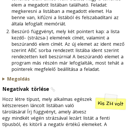
elem a megadott listában található. Feladat:
megkeresni a listában a megadott elemet. Ha
benne van, kifűzni a listából és felszabadítani az
általa lefoglalt memóriát.
Beszúró függvényt, mely két pointert kap: a lista
kezdő- (strázsa-) elemének címét, valamint a
beszúrandó elem címét. Az új elemet az ident mező
szerint ABC sorba rendezett listába ident szerint
rendezetten kell beszúrnia! A beszúrandó elemet a
program más részén már lefoglalták, most tehát a
pointerek megfelelő beállítása a feladat.
Megoldás
Negatívak törlése
Hozz létre típust, mely alkalmas egészek
Kis ZH volt
kétszeresen láncolt listában való
tárolására! Írj függvényt, amely átvesz
egy mindkét végén strázsával lezárt listát a fenti
típusból, és kitörli a negatív értékű elemeket. A