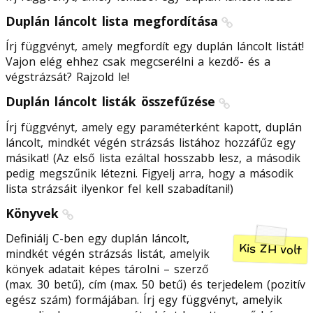
Duplán láncolt lista megfordítása
Írj függvényt, amely megfordít egy duplán láncolt listát!
Vajon elég ehhez csak megcserélni a kezdő- és a
végstrázsát? Rajzold le!
Duplán láncolt listák összefűzése
Írj függvényt, amely egy paraméterként kapott, duplán
láncolt, mindkét végén strázsás listához hozzáfűz egy
másikat! (Az első lista ezáltal hosszabb lesz, a második
pedig megszűnik létezni. Figyelj arra, hogy a második
lista strázsáit ilyenkor fel kell szabadítani!)
Könyvek
Definiálj C-ben egy duplán láncolt,
Kis ZH volt
mindkét végén strázsás listát, amelyik
könyek adatait képes tárolni – szerző
(max. 30 betű), cím (max. 50 betű) és terjedelem (pozitív
egész szám) formájában. Írj egy függvényt, amelyik