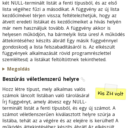
két NULL-terminált listát a fenti típusból, és az első
lista végéhez fűzi a másodikat. A függvény az új lista
kezdőcímével térjen vissza; feltételezhetjük, hogy az
átvett eredeti listákat és kezdőcímeiket a hívás helyén
már nem használjuk tovább. A függvény akkor is
helyesen működjön, ha bármelyik lista üres! A működés
áttekintéséhez készíts ábrát! Egy másik függvénnyel
gondoskodj a lista felszabadításáról is. Az elkészült
függvények alkalmazását rövid programrészlettel
szemléltesd; a listákat feltöltöttnek tekintheted.
Megoldás
Beszúrás véletlenszerű helyre
Hozz létre típust, mely alkalmas valós
Kis ZH volt
számok láncolt listában való tárolására!
Írj függvényt, amely átvesz egy NULL-
terminált listát a fenti típusból, és egy új számot. A
számot véletlenszerűen kiválasztott helyre szúrja a
listába, tehát az a végére és az elejére is kerülhet! A
működés áttekintéséhez készíts ábrát! Az elkészült