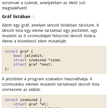
soroknak a számát, amelyekben az illető szó
megtalálható!
Gráf listában
Adott egy gráf, amelyet láncolt listákban tárolunk. A
láncolt lista egy eleme tartalmaz egy jelzőbitet, egy
mutatót az ő szomszédjait felsoroló láncolt listára,
illetve a következő elem mutatóját:
struct
graf {
bool
jelzobit;
struct
szomszed *szom;
struct
graf *next;
};
A jelzőbitet a program szabadon használhatja. A
szomszédos elemek mutatóit tartalmazó láncolt lista
szerkezete az alábbi:
struct
szomszed {
struct
graf *el;