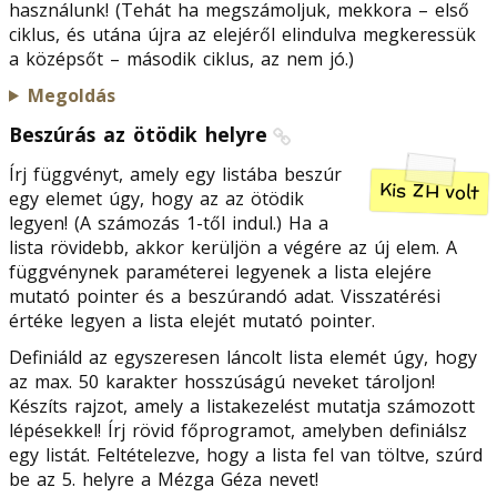
használunk! (Tehát ha megszámoljuk, mekkora – első
ciklus, és utána újra az elejéről elindulva megkeressük
a középsőt – második ciklus, az nem jó.)
Megoldás
Beszúrás az ötödik helyre
Írj függvényt, amely egy listába beszúr
Kis ZH volt
egy elemet úgy, hogy az az ötödik
legyen! (A számozás 1-től indul.) Ha a
lista rövidebb, akkor kerüljön a végére az új elem. A
függvénynek paraméterei legyenek a lista elejére
mutató pointer és a beszúrandó adat. Visszatérési
értéke legyen a lista elejét mutató pointer.
Definiáld az egyszeresen láncolt lista elemét úgy, hogy
az max. 50 karakter hosszúságú neveket tároljon!
Készíts rajzot, amely a listakezelést mutatja számozott
lépésekkel! Írj rövid főprogramot, amelyben definiálsz
egy listát. Feltételezve, hogy a lista fel van töltve, szúrd
be az 5. helyre a Mézga Géza nevet!