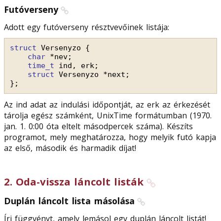
Futóverseny
Adott egy futóverseny résztvevőinek listája:
struct
Versenyzo {
char
*nev;
time_t
ind, erk;
struct
Versenyzo *next;
};
Az ind adat az indulási időpontját, az erk az érkezését
tárolja egész számként, UnixTime formátumban (1970.
jan. 1. 0:00 óta eltelt másodpercek száma). Készíts
programot, mely meghatározza, hogy melyik futó kapja
az első, második és harmadik díjat!
2
.
Oda-vissza láncolt listák
Duplán láncolt lista másolása
Írj függvényt, amely lemásol egy duplán láncolt listát!