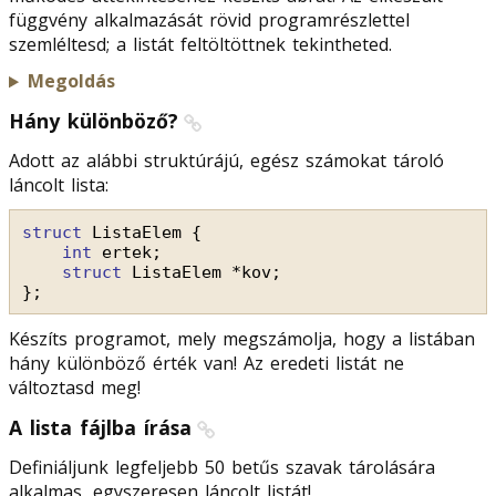
függvény alkalmazását rövid programrészlettel
szemléltesd; a listát feltöltöttnek tekintheted.
Megoldás
Hány különböző?
Adott az alábbi struktúrájú, egész számokat tároló
láncolt lista:
struct
ListaElem {
int
ertek;
struct
ListaElem *kov;
};
Készíts programot, mely megszámolja, hogy a listában
hány különböző érték van! Az eredeti listát ne
változtasd meg!
A lista fájlba írása
Definiáljunk legfeljebb 50 betűs szavak tárolására
alkalmas, egyszeresen láncolt listát!