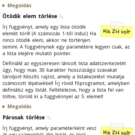
Megoldás
Ötödik elem törlése
Írj függvényt, amely egy lista ötödik
Kis ZH volt
elemét törli! (A számozás 1-től indul.) Ha
nincs ötödik elem, akkor ne történjen
semmi. A függvénynek egy paramétere legyen csak, az
a lista elejére mutató pointer.
Definiáld az egyszeresen láncolt lista adatszerkezetét
úgy, hogy max. 30 karakter hosszúságú szavakat
tároljon! Készíts rajzot, amely a listakezelést mutatja
számozott lépésekkel! Írj rövid főprogramot, amelyben
definiálsz egy listát. Feltételezve, hogy a lista fel van
töltve, töröld ki a függvénnyel az 5. elemet!
Megoldás
Párosak törlése
Írj függvényt, amely paraméterként vesz
Kis ZH volt
át egy számokból álló listát, és törli