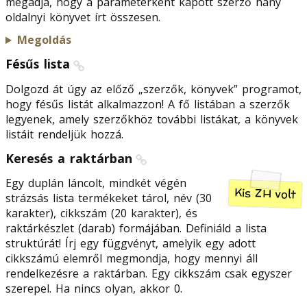
megadja, hogy a paraméterként kapott szerző hány
oldalnyi könyvet írt összesen.
Megoldás
Fésűs lista
Dolgozd át úgy az előző „szerzők, könyvek” programot,
hogy fésűs listát alkalmazzon! A fő listában a szerzők
legyenek, amely szerzőkhöz további listákat, a könyvek
listáit rendeljük hozzá.
Keresés a raktárban
Egy duplán láncolt, mindkét végén
Kis ZH volt
strázsás lista termékeket tárol, név (30
karakter), cikkszám (20 karakter), és
raktárkészlet (darab) formájában. Definiáld a lista
struktúrát! Írj egy függvényt, amelyik egy adott
cikkszámú elemről megmondja, hogy mennyi áll
rendelkezésre a raktárban. Egy cikkszám csak egyszer
szerepel. Ha nincs olyan, akkor 0.