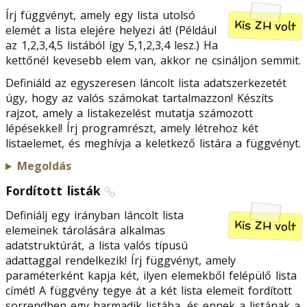
Írj függvényt, amely egy lista utolsó
Kis ZH volt
elemét a lista elejére helyezi át! (Például
az 1,2,3,4,5 listából így 5,1,2,3,4 lesz.) Ha
kettőnél kevesebb elem van, akkor ne csináljon semmit.
Definiáld az egyszeresen láncolt lista adatszerkezetét
úgy, hogy az valós számokat tartalmazzon! Készíts
rajzot, amely a listakezelést mutatja számozott
lépésekkel! Írj programrészt, amely létrehoz két
listaelemet, és meghívja a keletkező listára a függvényt.
Megoldás
Fordított listák
Definiálj egy irányban láncolt lista
Kis ZH volt
elemeinek tárolására alkalmas
adatstruktúrát, a lista valós típusú
adattaggal rendelkezik! Írj függvényt, amely
paraméterként kapja két, ilyen elemekből felépülő lista
címét! A függvény tegye át a két lista elemeit fordított
sorrendben egy harmadik listába, és ennek a listának a